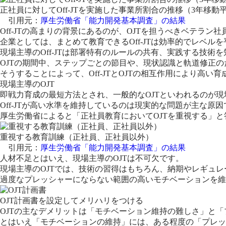
正社員に対してOff-JTを実施した事業所割合の推移（3年移動
引用元：
厚生労働省「能力開発基本調査」の結果
Off-JTの高まりの背景にあるのが、OJTを担うべきベテラ
企業としては、まとめて教育できるOff-JTは効率的でレベルを
現場主導のOff-JTは部署特有のルールの共有、実践する技
OJTの期間中、ステップごとの節目や、現状認識と軌道修正のた
そうすることによって、Off-JTとOJTの相互作用により高い
現場主導のOJT
即戦力育成の最短方法とされ、一般的なOJTといわれるのが現
Off-JTが高い水準を維持しているのは現実的な問題が主な原
厚生労働省によると「正社員教育においてOJTを重視する」と答
重視する教育訓練（正社員、正社員以外）
引用元：
厚生労働省「能力開発基本調査」の結果
人材不足とはいえ、現場主導のOJTは不可欠です。
現場主導のOJTでは、技術の習得はもちろん、納期やレギュ
過度なプレッシャーにならない範囲の高いモチベーションを維
OJT計画書を設定してメリハリをつける
OJTの主なデメリットは「モチベーション維持の難しさ」と
とはいえ「モチベーションの維持」には、ある程度の「プレッ