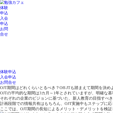
体験
申込
入会
申込
お問
合せ
HOME
勉強カフェとは？
新宿スタジオ
新宿ベ
（南口店）
体験申込
入会申込
お問合せ
OJT期間はどれくらいとるべき？Off-JTも踏まえて期間を決め
OJTの平均的な期間は3カ月～1年とされていますが、明確な
それぞれの企業のビジョンに基づいた、新人教育の目指すべき
計画段階での情報共有はもちろん、OJT実施中もステップに応じ
ここでは、OJT期間の長短によるメリット・デメリットを検証し