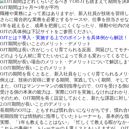
OJT期間は3ヶ月〜1年が平均
職種や業務によって差はありますが、新入社員が技術を習得し
さらに複合的な業務を必要とするケースや、仕事を担当させな
1年を超えると、成果を把握しにくくなったり、移動や社内の
OJTの具体例は下記サイトをご参照ください。
OJTとは？導入・実施する上でのポイントを具体例から解説！
OJT期間が長いことのメリット・デメリット
OJT期間は長い方がじっくり育てられる反面、間延びしてモ
どのような人材に育てたいかによって長さも変わってくるでし
OJT期間が長い場合のメリット・デメリットについて解説しま
1.OJT期間が長いことのメリット
OJTの期間を長くとると、新入社員をじっくり育てられるメ
例えば、技術の習得に要する期間、実践していく期間、そして
また、OJTはマンツーマンの個別指導なので、OJTを受ける
受ける側の本来の能力は、実際にOJTを実施しなければわか
そのため、OJT期間を長く設定しておくと、新たな課題に対
2.OJT期間が長いことのデメリット
長期間のOJTは、ともすれば慣れ合いになりがちです。慣れ合
初期段階では情熱的に指導していたトレーナーも、基本的な指
実際、「1年も教えることはない」「忙しくて教える暇がなか
これらの事例は、トレーナーの人選ミスともいえますが、 O