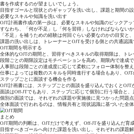
書を作成するのが望ましいでしょう。
目指すゴールと現状とのギャップを洗い出し、課題と期間の設
必要なスキルや知識を洗い出す
OJT計画書作成の第一歩は、必要なスキルや知識のピックア
すなわち、「何が不足」し「何を習得」しなければならないか
「不足」を補うための経験は何回ぐらい必要なのかの目安と、
課題の洗い出しは、トレーナーとOJTを受ける側との共通認
OJT期間を明示する
全体的なOJTの期間と、習得すべきスキルの取得期限は、トレ
段階ごとの期限設定はモチベーションを高め、期限内で達成で
人事部は段階ごとの達成度に応じて柔軟にフォロー体制を整え
仕事によっては複数のスキルを同時進行する場合もあり、OJ
ステップごとに面談する機会を作る
OJT計画書には、ステップごとの面談を盛り込んでおくとO
面談はOff-JTでもあり、ステップに応じて個別に行う場合
個別の面談では、それぞれの課題や実施後に見つかった問題点
全体面談で行われるのは、情報共有と現状認識に基づいた全体
まとめ
OJT期間の判断は、OJTだけで考えず、Off-JTを盛り込ん
目指すべきゴールへ向けた課題を洗い出し、それぞれの課題解