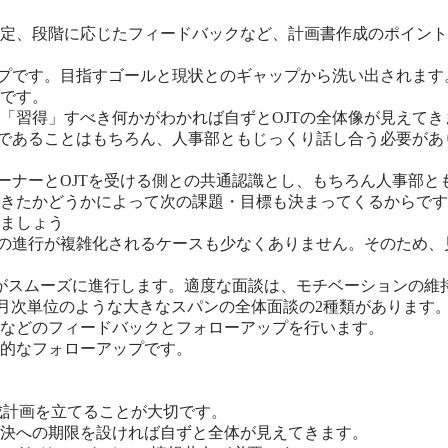
定、段階に応じたフィードバックなど、計画書作成のポイント
ップです。目指すゴールと現状とのギャップから洗い出されます
です。
「習得」すべき何かがわかれば自ずとOJTの全体像が見えてき
識であることはもちろん、人事部ともじっくり話し合う必要があ
ーナーとOJTを受ける側との共通認識とし、もちろん人事部と
きたかどうかによって次の課題・目標も決まってくるからです
ましょう
Tの進行が複雑化されるケースも少なくありません。そのため
JTがスムーズに進行します。適度な面談は、モチベーションの
と、月次単位のような大きなスパンの全体面談の2種類があります
などのフィードバックとフォローアップを行います。
的なフォローアップです。
だ育成計画を立てることが大切です。
決への期限を設ければ自ずと全体が見えてきます。