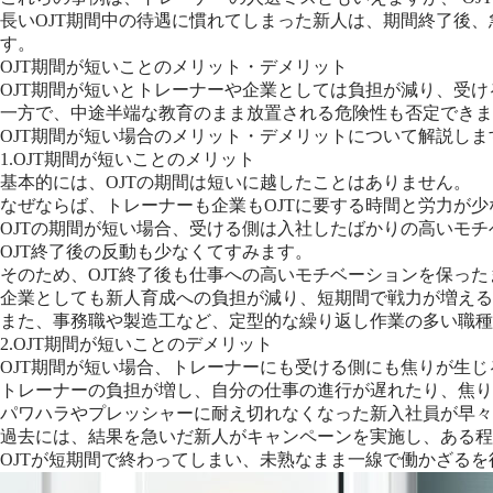
長いOJT期間中の待遇に慣れてしまった新人は、期間終了後
す。
OJT期間が短いことのメリット・デメリット
OJT期間が短いとトレーナーや企業としては負担が減り、受
一方で、中途半端な教育のまま放置される危険性も否定できま
OJT期間が短い場合のメリット・デメリットについて解説しま
1.OJT期間が短いことのメリット
基本的には、OJTの期間は短いに越したことはありません。
なぜならば、トレーナーも企業もOJTに要する時間と労力が少
OJTの期間が短い場合、受ける側は入社したばかりの高いモ
OJT終了後の反動も少なくてすみます。
そのため、OJT終了後も仕事への高いモチベーションを保っ
企業としても新人育成への負担が減り、短期間で戦力が増える
また、事務職や製造工など、定型的な繰り返し作業の多い職種
2.OJT期間が短いことのデメリット
OJT期間が短い場合、トレーナーにも受ける側にも焦りが生
トレーナーの負担が増し、自分の仕事の進行が遅れたり、焦り
パワハラやプレッシャーに耐え切れなくなった新入社員が早々
過去には、結果を急いだ新人がキャンペーンを実施し、ある程
OJTが短期間で終わってしまい、未熟なまま一線で働かざる