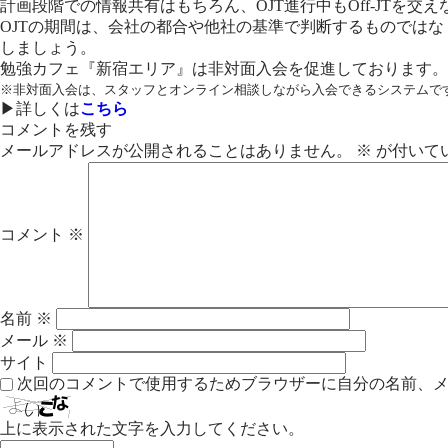
計画段階での情報共有はもちろん、OJT進行中もOff-JTを
OJTの期間は、会社の都合や他社の基準で判断するものでは
しましょう。
勉強カフェ『新宿エリア』は
非対面入会を促進しております。
※非対面入会は、スタッフとオンライン相談しながら入会できるシステムで
▶︎詳しくは
こちら
コメントを残す
メールアドレスが公開されることはありません。
※
が付いて
コメント
※
名前
※
メール
※
サイト
次回のコメントで使用するためブラウザーに自分の名前、
上に表示された文字を入力してください。