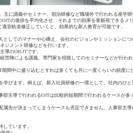
raining）は、主に講義やセミナー、宿泊研修など職場外で行われる座
個々のOJTの進捗を平均化させ、それまでの効果を客観視できるメ
応じて適宜軌道修正していくと、効果的な新人教育が可能です。
社会人としてのマナーや心構え、会社のビジョンやミッションに
ネジメント研修などを行います。
のOff-JTです。
経営陣による講義、専門家を招致してのセミナーなどが行われ
OJT期間中に盛り込むとすれば多くても月に一度くらいの頻度に
事を学びます。例えば、新入社員研修の一環として、社内のひと
、人事部主導で行われるOJTは比較的短期間で行われるケースが
に配属先が決まってしまうケースも否定できません。人事部主導
維持しています。