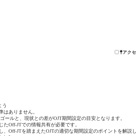
アクセス
アク
新宿ス
ースポイントスタジオ
新宿スタジオ（南口店）
（西口店）
新宿BP
新宿BPスタジオ（西口店）
よう
基準はありません。
ゴールと、現状との差がOJT期間設定の目安となります。
たOff-JTでの情報共有が必要です。
、Off-JTを踏まえたOJTの適切な期間設定のポイントを解説