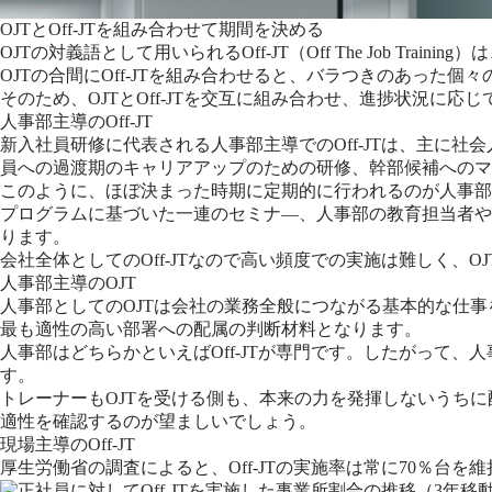
OJTとOff-JTを組み合わせて期間を決める
OJTの対義語として用いられるOff-JT（Off The Job T
OJTの合間にOff-JTを組み合わせると、バラつきのあった
そのため、OJTとOff-JTを交互に組み合わせ、進捗状況に
人事部主導のOff-JT
新入社員研修に代表される人事部主導でのOff-JTは、主に
員への過渡期のキャリアアップのための研修、幹部候補へのマ
このように、ほぼ決まった時期に定期的に行われるのが人事部主導
プログラムに基づいた一連のセミナ―、人事部の教育担当者や
ります。
会社全体としてのOff-JTなので高い頻度での実施は難しく、
人事部主導のOJT
人事部としてのOJTは会社の業務全般につながる基本的な仕
最も適性の高い部署への配属の判断材料となります。
人事部はどちらかといえばOff-JTが専門です。したがって
す。
トレーナーもOJTを受ける側も、本来の力を発揮しないうち
適性を確認するのが望ましいでしょう。
現場主導のOff-JT
厚生労働省の調査によると、Off-JTの実施率は常に70％台を