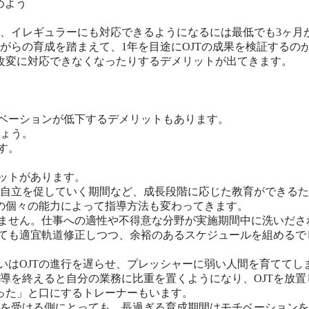
、イレギュラーにも対応できるようになるには最低でも3ヶ月
がらの育成を踏まえて、1年を目途にOJTの成果を検証するの
改変に対応できなくなったりするデメリットが出てきます。
チベーションが低下するデメリットもあります。
ょう。
す。
リットがあります。
自立を促していく期間など、成長段階に応じた教育ができるた
側の個々の能力によって指導方法も変わってきます。
りません。仕事への適性や不得意な分野が実施期間中に洗いださ
しても適宜軌道修正しつつ、余裕のあるスケジュールを組めるで
いはOJTの進行を遅らせ、プレッシャーに弱い人間を育ててし
導を終えると自分の業務に比重を置くようになり、OJTを放
った」と口にするトレーナーもいます。
JTを受ける側にとっても、長過ぎる育成期間はモチベーション