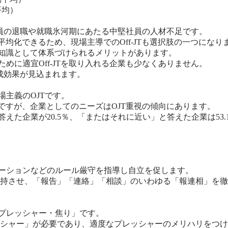
平均）
ン社員の退職や就職氷河期にあたる中堅社員の人材不足です。
平均化できるため、現場主導でのOff-JTも選択肢の一つになり
術を知識として体系づけられるメリットがあります。
めに適宜Off-JTを取り入れる企業も少なくありません。
育成効果が見込まれます。
場主義のOJTです。
因ですが、企業としてのニーズはOJT重視の傾向にあります。
えた企業が20.5％、「またはそれに近い」と答えた企業は53
レーションなどのルール厳守を指導し自立を促します。
持させ、「報告」「連絡」「相談」のいわゆる「報連相」を徹
「プレッシャー・焦り」です。
シャー」が必要であり、適度なプレッシャーのメリハリをつけ