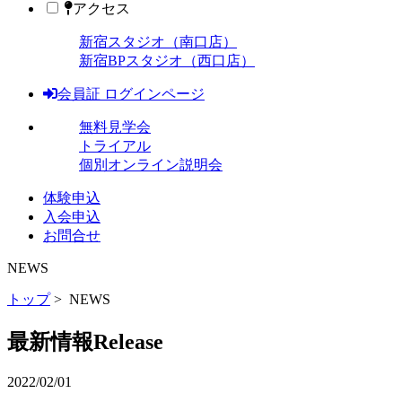
アクセス
新宿スタジオ（南口店）
新宿BPスタジオ（西口店）
会員証 ログインページ
無料見学会
トライアル
個別オンライン説明会
体験申込
入会申込
お問合せ
NEWS
トップ
> NEWS
最新情報
Release
2022/02/01