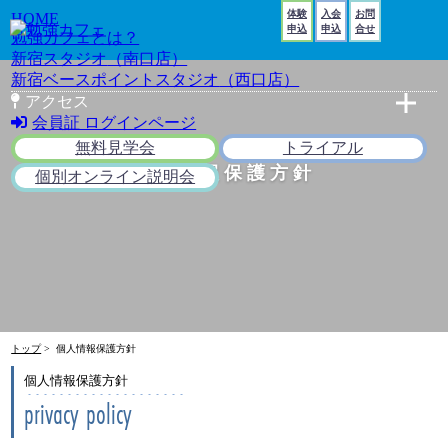
体験
入会
お問
HOME
申込
申込
合せ
勉強カフェとは？
新宿スタジオ
（南口店）
新宿ベースポイントスタジオ
（西口店）
アクセス
会員証 ログインページ
新宿スタジオ（南口店）
新宿BPスタジオ（西口店）
無料見学会
トライアル
個人情報保護方針
個別オンライン説明会
トップ
> 個人情報保護方針
個人情報保護方針
privacy policy