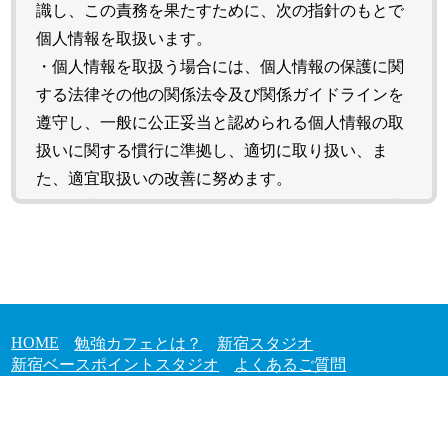
識し、この責務を果たすために、次の指針のもとで
個人情報を取扱います。
・個人情報を取扱う場合には、個人情報の保護に関
する法律その他の関係法令及び関係ガイドラインを
遵守し、一般に公正妥当と認められる個人情報の取
扱いに関する慣行に準拠し、適切に取り扱い、ま
た、適宜取扱いの改善に努めます。
・個人情報の取扱いに関する規程を明確にし、従業
員に周知徹底し、取引先等に対しても適切に個人情
報を取扱うよう要請します。
・個人情報の取得に際しては、利用目的を特定して
通知又は公表し、その利用目的の範囲内で個人情報
HOME
勉強カフェとは？
新宿スタジオ
を取扱います。
新宿ベースポイントスタジオ
よくあるご質問
・個人情報の取扱いの全部又は一部を利用目的の達
成に必要な範囲内において第三者に委託することに
© 2021 勉強カフェ. all rights reserved.
伴い、お客さまの個人情報を当該委託先に提供する
twitter
運営会社
利用規約