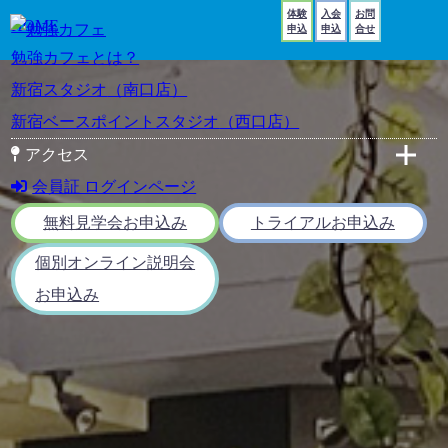
体験
入会
お問
HOME
申込
申込
合せ
勉強カフェとは？
新宿スタジオ
（南口店）
新宿ベースポイントスタジオ
（西口店）
アクセス
会員証 ログインページ
新宿スタジオ（南口店）
新宿BPスタジオ（西口店）
無料見学会お申込み
トライアルお申込み
個別オンライン説明会
お申込み