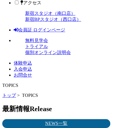
アクセス
新宿スタジオ（南口店）
新宿BPスタジオ（西口店）
会員証 ログインページ
無料見学会
トライアル
個別オンライン説明会
体験申込
入会申込
お問合せ
TOPICS
トップ
> TOPICS
最新情報
Release
NEWS一覧