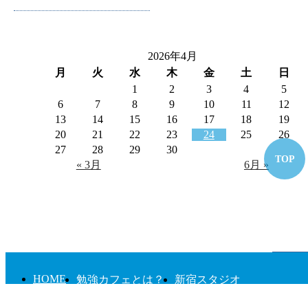
2022年11月
開催中キャンペーン
2022年8月
2026年4月
2022年7月
月
火
水
木
金
土
日
1
2
3
4
5
2022年6月
6
7
8
9
10
11
12
13
14
15
16
17
18
19
20
21
22
23
24
25
26
2022年3月
27
28
29
30
TOP
« 3月
6月 »
2022年2月
2022年1月
2021年12月
2021年10月
HOME
勉強カフェとは？
新宿スタジオ
新宿ベースポイントスタジオ
よくあるご質問
2021年8月