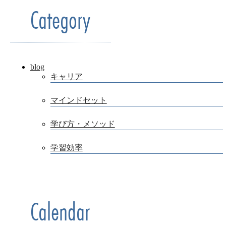
Category
2024年7月
2024年4月
2023年7月
blog
キャリア
2023年6月
マインドセット
2023年5月
学び方・メソッド
2023年4月
学習効率
2023年3月
学習環境
2023年1月
NEWS
Calendar
2022年12月
TOPICS