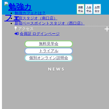
体験
入会
お問
HOME
申込
申込
合せ
勉強カフェとは？
新宿スタジオ
（南口店）
新宿ベースポイントスタジオ
（西口店）
アクセス
会員証 ログインページ
新宿スタジオ（南口店）
新宿BPスタジオ（西口店）
無料見学会
トライアル
個別オンライン説明会
NEWS