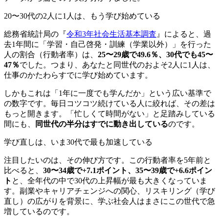
20〜30代の2人に1人は、もう学び始めている
総務省統計局の『
令和3年社会生活基本調査
』によると、過
去1年間に「学習・自己啓発・訓練（学業以外）」を行った
人の割合（行動者率）は、
25〜29歳で49.6％、30代でも45〜
47％
でした。つまり、あなたと同世代のおよそ2人に1人は、
仕事のかたわらすでに学び始めています。
しかもこれは「1年に一度でも学んだか」という広い基準で
の数字です。毎日コツコツ続けている人に絞れば、その差は
もっと開きます。「忙しくて時間がない」と足踏みしている
間にも、
同世代の半分はすでに動き出している
のです。
学び直しは、いま30代で最も加速している
注目したいのは、その伸び方です。この行動者率を5年前と
比べると、
30〜34歳で+7.1ポイント、35〜39歳で+6.6ポイン
ト
と、全年代の中で30代の上昇幅が最も大きくなっていま
す。副業やキャリアチェンジへの関心、リスキリング（学び
直し）の広がりを背景に、学ぶ社会人はまさにこの世代で急
増しているのです。