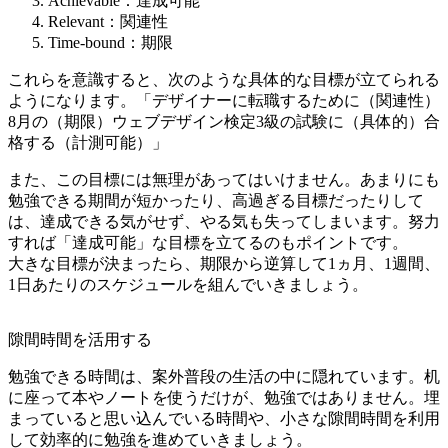
Achievable：達成可能
Relevant：関連性
Time-bound：期限
これらを意識すると、次のような具体的な目標が立てられる
ようになります。「デザイナーに転職するために（関連性）
8月の（期限）ウェブデザイン検定3級の試験に（具体的）合
格する（計測可能）」
また、この目標には無理があってはいけません。あまりにも
勉強できる期間が短かったり、高過ぎる目標だったりして
は、達成できる気がせず、やる気も失ってしまいます。努力
すれば「達成可能」な目標を立てるのもポイントです。
大きな目標が決まったら、期限から逆算して1ヵ月、1週間、
1日あたりのスケジュールを組んでいきましょう。
隙間時間を活用する
勉強できる時間は、案外普段の生活の中に隠れています。机
に座って本やノートを使うだけが、勉強ではありません。埋
まっていると思い込んでいる時間や、小さな隙間時間を利用
して効率的に勉強を進めていきましょう。