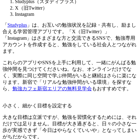
Studyplus（スタディプラス）
X（旧Twitter）
Instagram
「
Studyplus
」は、お互いの勉強状況を記録・共有し、励まし
合える学習管理アプリです。「X（旧Twitter）」
「Instagram」はさまざまな方と交流できるSNSで、勉強専用
アカウントを作成すると、勉強をしている社会人とつながれ
ます。
これらのアプリやSNSを上手に利用して、一緒にがんばる勉
強仲間を見つけてくださいね。なお、オンラインだけでな
く、実際に同じ空間で学ぶ仲間がいると継続はさらに楽にな
ります。新宿で「リアルな勉強仲間がいる環境」を探すな
ら、
勉強カフェ新宿エリアの無料見学会
もおすすめです。
小さく、細かく目標を設定する
大きな目標は立派ですが、勉強を習慣化するためには、それ
だけでは足りません。目標が大き過ぎると、日々の小さな一
歩が実感できず「今日はやらなくていいや」となってしまい
がちだからです。