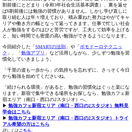
割前後にとどまり（令和3年社会生活基本調査）、裏を返せ
ば6割前後には勉強の習慣がありません。しかし学び直しに
取り組む人は年々増えており、積み重ねた努力はやがてキャ
リアや働き方の幅となって返ってきます。仕事で忙しい社会
人が勉強をするのはひと苦労ですが、工夫して効率を上げる
と、短い時間でも密度の高い勉強ができるようになります。
今回紹介した「
SMARTの法則
」や「
ポモドーロテクニッ
ク
」、「
勉強アプリ
」など活用しながら、少しずつ勉強を習
慣化していきましょう。
「千里の道も一歩から」の気持ちを忘れずに、さっそく今日
から勉強を始めてくださいね。
「続けられる環境」があると、勉強の習慣化はぐっと楽にな
ります。新宿で集中できる場所をお探しなら、勉強カフェ新
宿エリア（南口・西口の2スタジオ）へ。
▶︎
勉強カフェ新宿エリア（南口・西口の2スタジオ）無料見
学会はこちら
▶︎
勉強カフェ新宿エリア（南口・西口の2スタジオ）トライ
アル希望の方はこちら
詳しくは
こちら
。