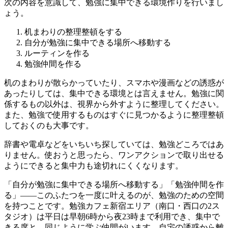
次の内容を意識して、勉強に集中できる環境作りを行いまし
ょう。
机まわりの整理整頓をする
自分が勉強に集中できる場所へ移動する
ルーティンを作る
勉強仲間を作る
机のまわりが散らかっていたり、スマホや漫画などの誘惑が
あったりしては、集中できる環境とは言えません。勉強に関
係するもの以外は、視界から外すように整理してください。
また、勉強で使用するものはすぐに見つかるように整理整頓
しておくのも大事です。
辞書や電卓などをいちいち探していては、勉強どころではあ
りません。使おうと思ったら、ワンアクションで取り出せる
ようにできると集中力も途切れにくくなります。
「自分が勉強に集中できる場所へ移動する」「勉強仲間を作
る」——このふたつを一度に叶えるのが、勉強のための空間
を持つことです。
勉強カフェ新宿エリア（南口・西口の2ス
タジオ）は平日は早朝6時から夜23時まで利用でき、集中で
きる席と、同じように学ぶ仲間がいます。
自宅の誘惑から離