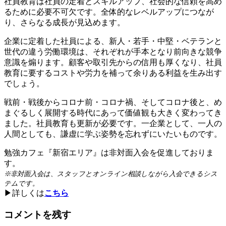
社員教育は社員の定着とスキルアップ、社会的な信頼を高め
るために必要不可欠です。全体的なレベルアップにつなが
り、さらなる成長が見込めます。
企業に定着した社員による、新人・若手・中堅・ベテランと
世代の違う労働環境は、それぞれが手本となり前向きな競争
意識を煽ります。顧客や取引先からの信用も厚くなり、社員
教育に要するコストや労力を補って余りある利益を生み出す
でしょう。
戦前・戦後からコロナ前・コロナ禍、そしてコロナ後と、め
まぐるしく展開する時代にあって価値観も大きく変わってき
ました。社員教育も更新が必要です。一企業として、一人の
人間としても、謙虚に学ぶ姿勢を忘れずにいたいものです。
勉強カフェ『新宿エリア』は
非対面入会を促進しておりま
す。
※非対面入会は、スタッフとオンライン相談しながら入会できるシス
テムです。
▶︎詳しくは
こちら
コメントを残す