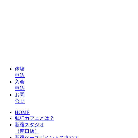
体験
申込
入会
申込
お問
合せ
HOME
勉強カフェとは？
新宿スタジオ
（南口店）
新宿ベースポイントスタジオ