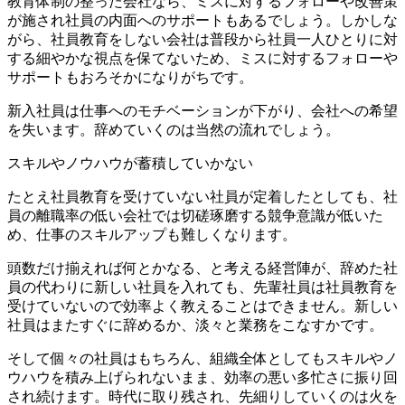
教育体制の整った会社なら、ミスに対するフォローや改善策
が施され社員の内面へのサポートもあるでしょう。しかしな
がら、社員教育をしない会社は普段から社員一人ひとりに対
する細やかな視点を保てないため、ミスに対するフォローや
サポートもおろそかになりがちです。
新入社員は仕事へのモチベーションが下がり、会社への希望
を失います。辞めていくのは当然の流れでしょう。
スキルやノウハウが蓄積していかない
たとえ社員教育を受けていない社員が定着したとしても、社
員の離職率の低い会社では切磋琢磨する競争意識が低いた
め、仕事のスキルアップも難しくなります。
頭数だけ揃えれば何とかなる、と考える経営陣が、辞めた社
員の代わりに新しい社員を入れても、先輩社員は社員教育を
受けていないので効率よく教えることはできません。新しい
社員はまたすぐに辞めるか、淡々と業務をこなすかです。
そして個々の社員はもちろん、組織全体としてもスキルやノ
ウハウを積み上げられないまま、効率の悪い多忙さに振り回
され続けます。時代に取り残され、先細りしていくのは火を