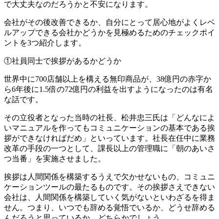
で大丈夫なのだろうかと不安になります。
会社がその後改善できるか、自分にとって居心地がよくレベ
ルアップできる会社かどうかを見極めるためのチェックポイ
ントを3つ紹介します。
①社員同士で挨拶があるかどうか
世界中に700店舗以上を構える無印商品が、38億円の赤字か
ら6年後に1.5倍の72億円の利益を出すようになったのは有名
な話です。
その立役者となった当時の社長、松井忠三氏は「どんなによ
いマニュアルを作ってもコミュニケーションの基本である挨
拶ができなければだめ」といっています。社長在任中に業務
改革の手段の一つとして、課長以上の管理職に「朝のあいさ
つ当番」を実施させました。
挨拶は人間関係を構築するうえで欠かせないもの、コミュニ
ケーションツールの最たるものです。その挨拶さえできない
会社は、人間関係を構築していく気がないといわざるを得ま
せん。つまり、いつでも辞める覚悟でいるか、どうせ辞める
んだろうと思っているか、どちらかでしょう。